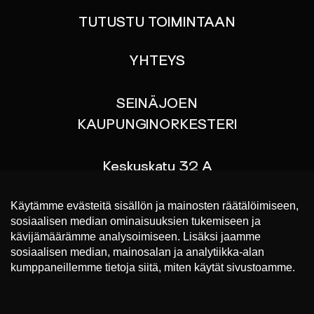
TUTUSTU TOIMINTAAN
YHTEYS
SEINÄJOEN
KAUPUNGINORKESTERI
Keskuskatu 32 A
60100 SEINÄJOKI
p. 044 767 9070
Liput konsertteihin
https://www.lippu.fi/