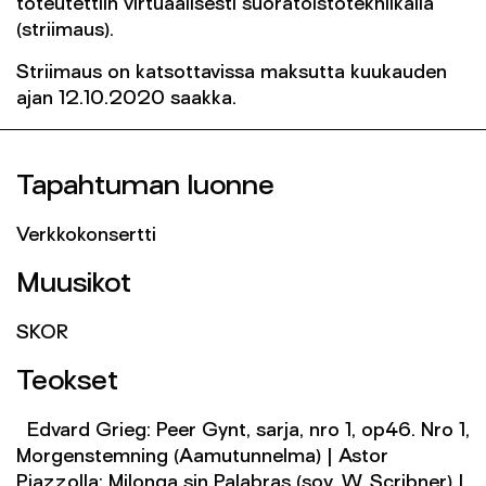
toteutettiin virtuaalisesti suoratoistotekniikalla
(striimaus).
Striimaus on katsottavissa maksutta kuukauden
ajan 12.10.2020 saakka.
Tapahtuman luonne
Verkkokonsertti
Muusikot
SKOR
Teokset
Edvard Grieg: Peer Gynt, sarja, nro 1, op46. Nro 1,
Morgenstemning (Aamutunnelma) | Astor
Piazzolla: Milonga sin Palabras (sov. W. Scribner) |