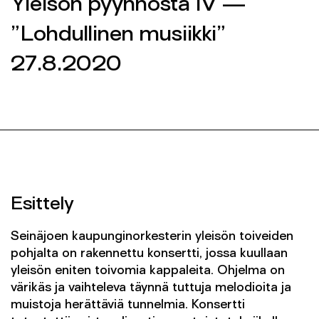
Yleisön pyynnöstä IV —
Yhteys
”Lohdullinen musiikki”
SEINÄJOEN KAUPUNGINORKESTERI 2026 ©
27.8.2020
SEINÄJOEN KAUPUNGINORKESTERI 2026 ©
FACEBOOK
FACEBOOK
INSTAGRAM
INSTAGRAM
INFO@SKOR.FI
INFO@SKOR.FI
TIETOSUOJASELOSTE
TIETOSUOJASELOSTE
Esittely
Seinäjoen kaupunginorkesterin yleisön toiveiden
pohjalta on rakennettu konsertti, jossa kuullaan
yleisön eniten toivomia kappaleita. Ohjelma on
värikäs ja vaihteleva täynnä tuttuja melodioita ja
muistoja herättäviä tunnelmia. Konsertti