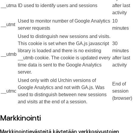
__utma
ID used to identify users and sessions
after last
activity
Used to monitor number of Google Analytics
10
__utmt
server requests
minutes
Used to distinguish new sessions and visits.
This cookie is set when the GA.js javascript
30
library is loaded and there is no existing
minutes
__utmb
__utmb cookie. The cookie is updated every
after last
time data is sent to the Google Analytics
activity
server.
Used only with old Urchin versions of
End of
Google Analytics and not with GA.js. Was
__utmc
session
used to distinguish between new sessions
(browser)
and visits at the end of a session.
Markkinointi
Markkinointievästeitä käytetään verkkosivustojen