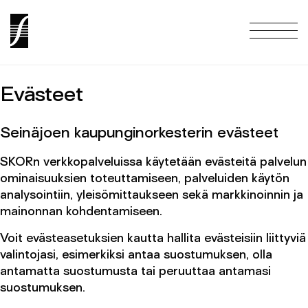
ETUSIVU
ETUSIVU
Etusivu
Evästeet
KONSERTIT
KONSERTIT
Seinäjoen kaupunginorkesterin evästeet
Konsertit
SKORn verk­ko­pal­ve­luissa käy­te­tään eväs­teitä palvelun
LIPUNMYYNTI
LIPUNMYYNTI
ominaisuuksien toteuttamiseen, palveluiden käytön
Lipunmyynti
analysointiin, yleisömittaukseen sekä mark­ki­noin­nin ja
mai­non­nan koh­den­ta­mi­seen.
ORKESTERI
ORKESTERI
Orkesteri
Voit evästeasetuksien kautta hallita evästeisiin liittyviä
valintojasi, esimerkiksi antaa suostumuksen, olla
TUTUSTU TOIMINTAAMME
TUTUSTU TOIMINTAAMME
antamatta suostumusta tai peruuttaa antamasi
Tutustu Toimintaamme
suostumuksen.
YHTEYS
YHTEYS