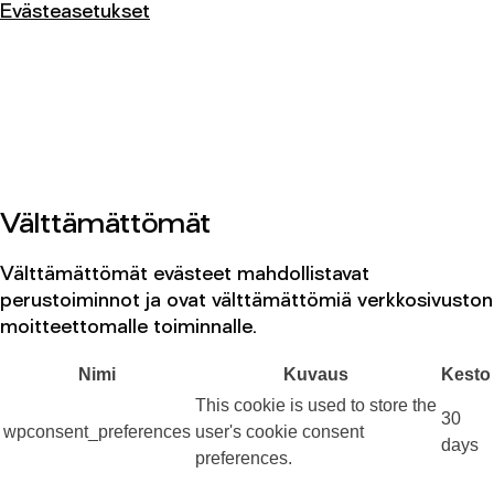
Evästeasetukset
Yhteys
SEINÄJOEN KAUPUNGINORKESTERI 2026 ©
SEINÄJOEN KAUPUNGINORKESTERI 2026 ©
FACEBOOK
FACEBOOK
INSTAGRAM
INSTAGRAM
INFO@SKOR.FI
INFO@SKOR.FI
TIETOSUOJASELOSTE
TIETOSUOJASELOSTE
Välttämättömät
Välttämättömät evästeet mahdollistavat
perustoiminnot ja ovat välttämättömiä verkkosivuston
moitteettomalle toiminnalle.
Nimi
Kuvaus
Kesto
This cookie is used to store the
30
wpconsent_preferences
user's cookie consent
days
preferences.