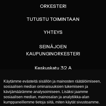
ORKESTERI
TUTUSTU TOIMINTAAN
YHTEYS
SEINÄJOEN
KAUPUNGINORKESTERI
Keskuskatu 32 A
60100 SEINÄJOKI
p. 044 767 9070
Liput konsertteihin
https://www.lippu.fi/