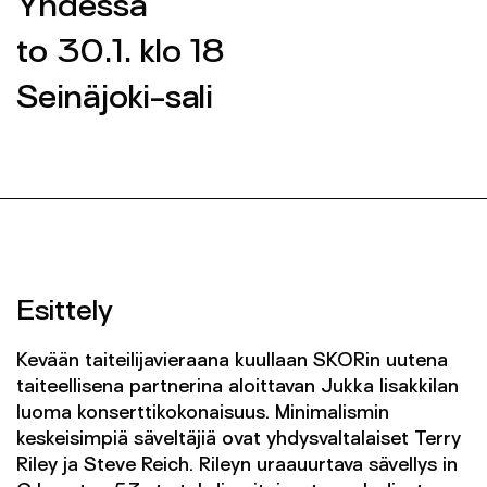
Yhdessä
Yhteys
to 30.1. klo 18
SEINÄJOEN KAUPUNGINORKESTERI 2026 ©
Seinäjoki-sali
SEINÄJOEN KAUPUNGINORKESTERI 2026 ©
FACEBOOK
FACEBOOK
INSTAGRAM
INSTAGRAM
INFO@SKOR.FI
INFO@SKOR.FI
TIETOSUOJASELOSTE
TIETOSUOJASELOSTE
Esittely
Kevään taiteilijavieraana kuullaan SKORin uutena
taiteellisena partnerina aloittavan Jukka Iisakkilan
luoma konserttikokonaisuus. Minimalismin
keskeisimpiä säveltäjiä ovat yhdysvaltalaiset Terry
Riley ja Steve Reich. Rileyn uraauurtava sävellys in