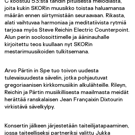
C koostuu 53:sta tahdin pituisesta melodiasta,
joita kukin SKORin muusikko toistaa haluamansa
määrän ennen siirtymistään seuraavaan. Rikasta,
alati vaihtuvaa harmoniaa ja meditatiivista rytmiä
tarjoaa myös Steve Reichin Electric Counterpoint.
Alun perin soolosoittimelle ja ääninauhalle
kirjoitettu teos kuullaan nyt SKORin
mestarimuusikoiden tulkitsemana.
Arvo Pärtin in Spe tuo toivon uudesta
tulevaisuudesta sävelin, jotka pohjautuvat
gregoriaanisen kirkkomusiikin alkulähteille. Rileyn,
Reichin ja Pärtin musiikillisesta maailmasta meidät
herättää ranskalaisen Jean Françaixin Dixtourin
virkistävä sävelkylpy.
Konsertin jälkeen järjestetään taiteilijatapaaminen,
jossa taiteelliseksi partneriksi valittu Jukka