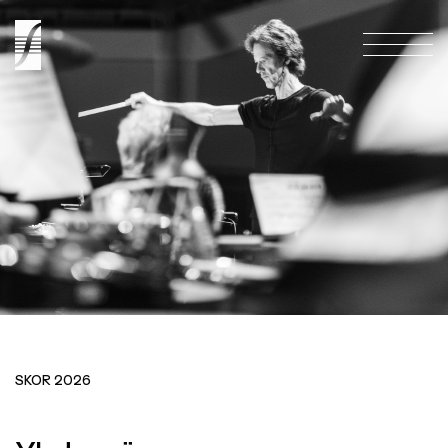
ETUSIVU
ETUSIVU
Etusivu
KONSERTIT
KONSERTIT
Konsertit
LIPUNMYYNTI
LIPUNMYYNTI
Lipunmyynti
ORKESTERI
ORKESTERI
Orkesteri
TUTUSTU TOIMINTAAMME
TUTUSTU TOIMINTAAMME
SKOR 2026
Tutustu Toimintaamme
YHTEYS
YHTEYS