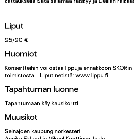
kattauksella Sata salamaa räiskyy ja Delilah raikaa!
Liput
25/20 €
Huomiot
Konsertteihin voi ostaa lippuja ennakkoon SKORin
toimistosta. Liput netistä: www.lippu.fi
Tapahtuman luonne
Tapahtumaan käy kausikortti
Muusikot
Seinäjoen kaupunginorkesteri