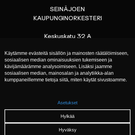
SEINÄJOEN
KAUPUNGINORKESTERI
Keskuskatu 32 A
60100 SEINÄJOKI
p. 044 767 9070
Liput konsertteihin
https://www.lippu.fi/
SEINÄJOEN KAUPUNGINORKESTERI 2023 ©
EVÄSTEET
FACEBOOK
INSTAGRAM
INFO@SKOR.FI