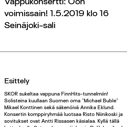
Vappukonsertti: Oon
Yhteys
voimissain! 1.5.2019 klo 16
SEINÄJOEN KAUPUNGINORKESTERI 2026 ©
Seinäjoki-sali
SEINÄJOEN KAUPUNGINORKESTERI 2026 ©
FACEBOOK
FACEBOOK
INSTAGRAM
INSTAGRAM
INFO@SKOR.FI
INFO@SKOR.FI
TIETOSUOJASELOSTE
TIETOSUOJASELOSTE
Esittely
SKOR sukeltaa vappuna FinnHits-tunnelmiin!
Solisteina kuullaan Suomen oma ”Michael Buble”
Mikael Konttinen sekä säkenöivä Annika Eklund.
Konsertin komppiryhmää luotsaa Risto Niinikoski ja
sovitukset ovat Antti Rissasen käsialaa. Kyllä tällä