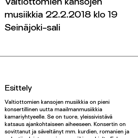
Valtiottomien kansojen
Yhteys
musiikkia 22.2.2018 klo 19
SEINÄJOEN KAUPUNGINORKESTERI 2026 ©
Seinäjoki-sali
SEINÄJOEN KAUPUNGINORKESTERI 2026 ©
FACEBOOK
FACEBOOK
INSTAGRAM
INSTAGRAM
INFO@SKOR.FI
INFO@SKOR.FI
TIETOSUOJASELOSTE
TIETOSUOJASELOSTE
Esittely
Valtiottomien kansojen musiikkia on pieni
konsertillinen uutta maailmanmusiikkia
kamariyhtyeelle. Se on tuore, yleissivistävä
katsaus ajankohtaiseen aiheeseen. Konsertin on
sovittanut ja säveltänyt mm. kurdien, romanien ja