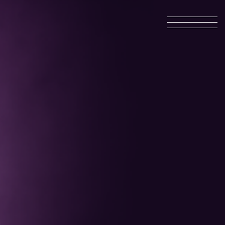
INFO@SKOR.FI
TIETOSUOJASELOSTE
INFO@SKOR.FI
TIETOSUOJASELOSTE
Etusivu
Konsertit
Lipunmyynti
Orkesteri
Tutustu Toimintaamme