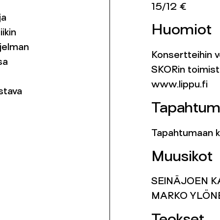
15/12 €
ja
Huomiot
ikin
hjelman
Konsertteihin v
sa
SKORin toimist
www.lippu.fi
stava
Tapahtum
Tapahtumaan kä
Muusikot
SEINÄJOEN K
MARKO YLÖNEN