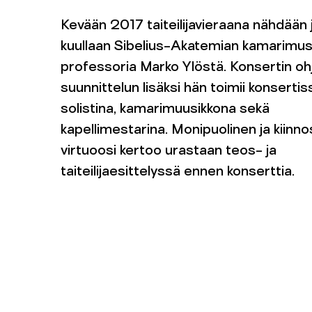
Kevään 2017 taiteilijavieraana nähdään 
kuullaan Sibelius-Akatemian kamarimusi
professoria Marko Ylöstä. Konsertin o
suunnittelun lisäksi hän toimii konsertis
solistina, kamarimuusikkona sekä
kapellimestarina. Monipuolinen ja kiinno
virtuoosi kertoo urastaan teos- ja
taiteilijaesittelyssä ennen konserttia.