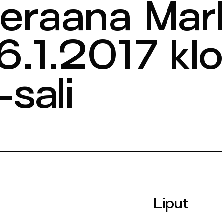
avieraana Mar
6.1.2017 klo
-sali
Liput