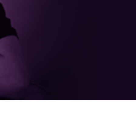
Yhteys
ME
ME