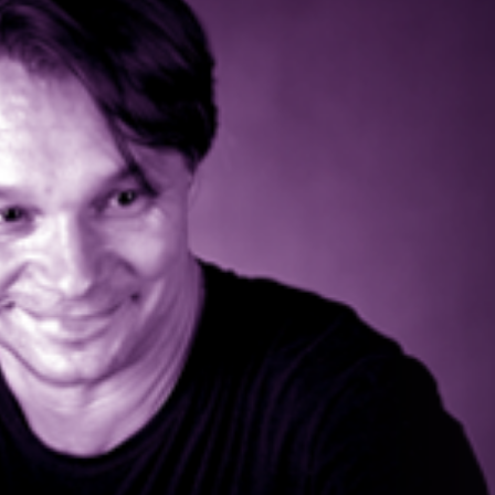
FACEBOOK
INSTAGRAM
FACEBOOK
INSTAGRAM
ETUSIVU
ETUSIVU
KONSERTIT
KONSERTIT
LIPUNMYYNTI
LIPUNMYYNTI
ORKESTERI
ORKESTERI