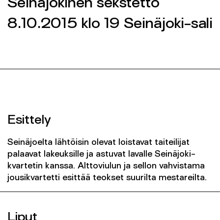
Seinäjokinen sekstetto
Yhteys
8.10.2015 klo 19 Seinäjoki-sali
SEINÄJOEN KAUPUNGINORKESTERI 2026 ©
SEINÄJOEN KAUPUNGINORKESTERI 2026 ©
FACEBOOK
FACEBOOK
INSTAGRAM
INSTAGRAM
INFO@SKOR.FI
INFO@SKOR.FI
TIETOSUOJASELOSTE
TIETOSUOJASELOSTE
Esittely
Seinäjoelta lähtöisin olevat loistavat taiteilijat
palaavat lakeuksille ja astuvat lavalle Seinäjoki-
kvartetin kanssa. Alttoviulun ja sellon vahvistama
jousikvartetti esittää teokset suurilta mestareilta.
Liput