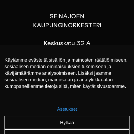
SEINÄJOEN
KAUPUNGINORKESTERI
Keskuskatu 32 A
60100 SEINÄJOKI
p. 044 767 9070
Liput konsertteihin
https://www.lippu.fi/
SEINÄJOEN KAUPUNGINORKESTERI 2023 ©