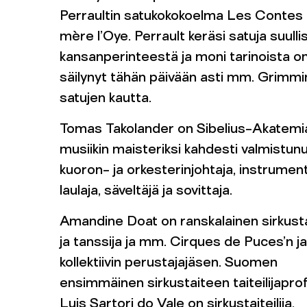
Perraultin satukokokoelma Les Contes
mère l’Oye. Perrault keräsi satuja suulli
kansanperinteestä ja moni tarinoista o
säilynyt tähän päivään asti mm. Grimmi
satujen kautta.
Tomas Takolander on Sibelius-Akatemi
musiikin maisteriksi kahdesti valmistun
kuoron- ja orkesterinjohtaja, instrumenta
laulaja, säveltäjä ja sovittaja.
Amandine Doat on ranskalainen sirkustai
ja tanssija ja mm. Cirques de Puces’n j
kollektiivin perustajajäsen. Suomen
ensimmäinen sirkustaiteen taiteilijapro
Luis Sartori do Vale on sirkustaiteilija,