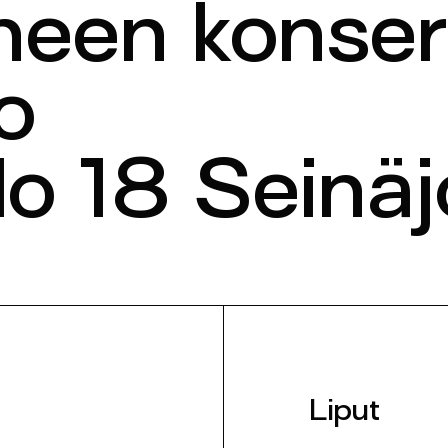
een konsert
o
lo 18 Seinäj
Liput