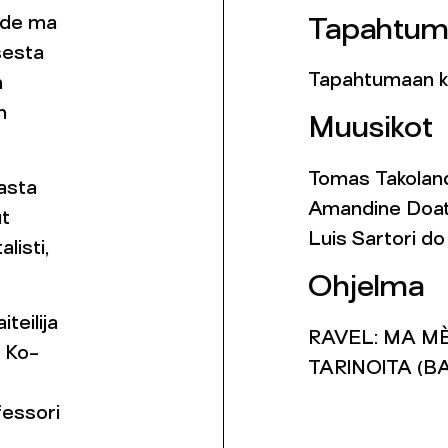
 de ma
Tapahtum
sesta
Tapahtumaan kä
n
n
Muusikot
Tomas Takolande
asta
Amandine Doat, 
ut
Luis Sartori do 
listi,
Ohjelma
teilija
RAVEL: MA M
a Ko-
TARINOITA (B
fessori