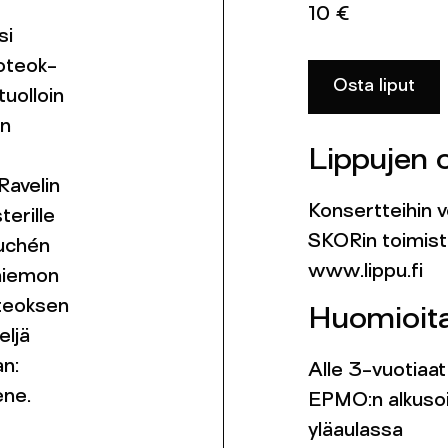
10 €
si
noteok-
Osta liput
tuolloin
in
Lippujen 
 Ravelin
Konsertteihin v
terille
SKORin toimist
ouchén
www.lippu.fi
nhiemon
 teoksen
Huomioit
eljä
an:
Alle 3-vuotiaat 
ène.
EPMO:n alkusoit
yläaulassa