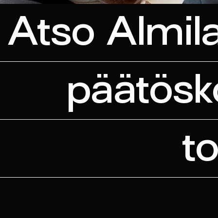
Atso Almila
päätösk
to