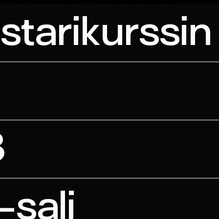
starikurssin
8
-sali