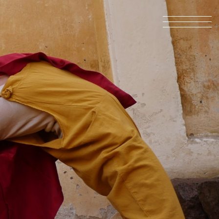
INFO@SKOR.FI
TIETOSUOJASELOSTE
INFO@SKOR.FI
TIETOSUOJASELOSTE
Etusivu
Konsertit
Lipunmyynti
Orkesteri
Tutustu Toimintaamme