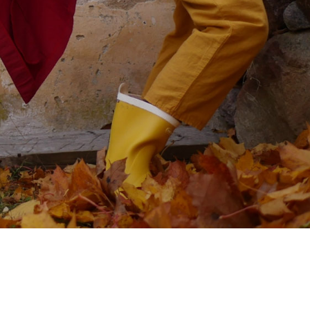
Yhteys
ME
ME