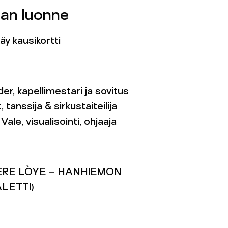
an luonne
y kausikortti
r, kapellimestari ja sovitus
tanssija & sirkustaiteilija
Vale, visualisointi, ohjaaja
ÈRE LÒYE – HANHIEMON
ALETTI)