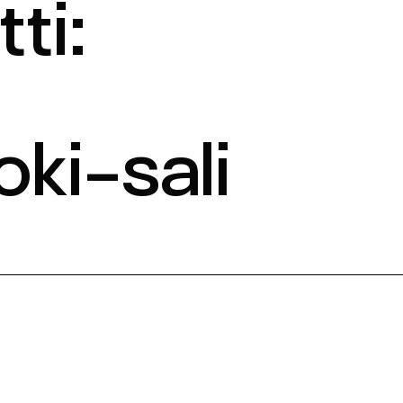
ti:
oki-sali