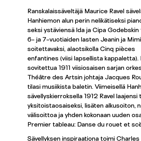
Ranskalaissäveltäjä Maurice Ravel sävel
Hanhiemon alun perin nelikätiseksi pia
seksi ystäviensä Ida ja Cipa Godebskin 
6- ja 7-vuotiaiden lasten Jeanin ja Mim
soitettavaksi, alaotsikolla Cinq pièces
enfantines (viisi lapsellista kappaletta).
sovitettua 1911 viisiosaisen sarjan orkes
Théâtre des Artsin johtaja Jacques R
tilasi musiikista baletin. Viimeisellä Ha
sävellyskierroksella 1912 Ravel laajensi
yksitoistaosaiseksi, lisäten alkusoiton, n
välisoittoa ja yhden kokonaan uuden os
Premier tableau: Danse du rouet et sc
Sävellyksen inspiraationa toimi Charles