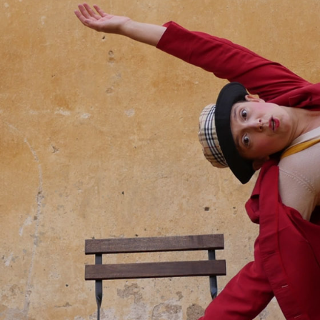
FACEBOOK
INSTAGRAM
FACEBOOK
INSTAGRAM
ETUSIVU
ETUSIVU
KONSERTIT
KONSERTIT
LIPUNMYYNTI
LIPUNMYYNTI
ORKESTERI
ORKESTERI