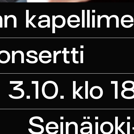
n kapellime
onsertti
 3.10. klo 1
Seinäjoki