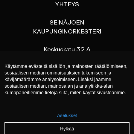
YHTEYS
SEINÄJOEN
KAUPUNGINORKESTERI
Keskuskatu 32 A
60100 SEINÄJOKI
p. 044 767 9070
Liput konsertteihin
https://www.lippu.fi/
SEINÄJOEN KAUPUNGINORKESTERI 2023 ©