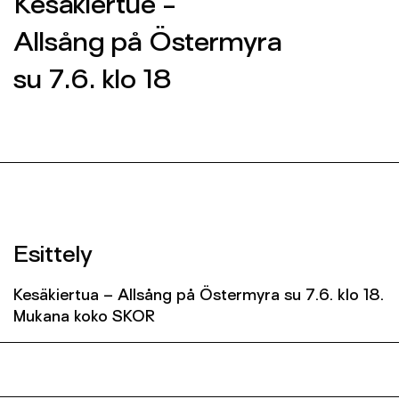
Kesäkiertue -
Yhteys
Allsång på Östermyra
SEINÄJOEN KAUPUNGINORKESTERI 2026 ©
su 7.6. klo 18
SEINÄJOEN KAUPUNGINORKESTERI 2026 ©
FACEBOOK
FACEBOOK
INSTAGRAM
INSTAGRAM
INFO@SKOR.FI
INFO@SKOR.FI
TIETOSUOJASELOSTE
TIETOSUOJASELOSTE
Esittely
Kesäkiertua – Allsång på Östermyra su 7.6. klo 18.
Mukana koko SKOR