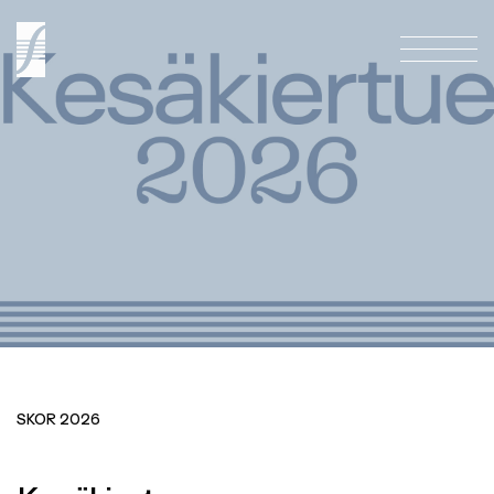
ETUSIVU
ETUSIVU
Etusivu
KONSERTIT
KONSERTIT
Konsertit
LIPUNMYYNTI
LIPUNMYYNTI
Lipunmyynti
ORKESTERI
ORKESTERI
Orkesteri
TUTUSTU TOIMINTAAMME
TUTUSTU TOIMINTAAMME
SKOR 2026
Tutustu Toimintaamme
YHTEYS
YHTEYS