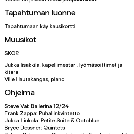
Konsertin jälkeen taiteilijatapaaminen.
Tapahtuman luonne
Tapahtumaan käy kausikortti.
Muusikot
SKOR
Jukka Iisakkila, kapellimestari, lyömäsoittimet ja
kitara
Ville Hautakangas, piano
Ohjelma
Steve Vai: Ballerina 12/24
Frank Zappa: Puhallinkvintetto
Jukka Linkola: Petite Suite & Octoblue
Bryce Dessner: Quintets