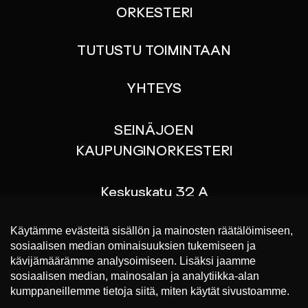
ORKESTERI
TUTUSTU TOIMINTAAN
YHTEYS
SEINÄJOEN
KAUPUNGINORKESTERI
Keskuskatu 32 A
60100 SEINÄJOKI
p. 044 767 9070
Liput konsertteihin
https://www.lippu.fi/