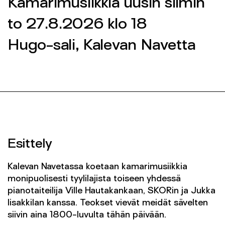
Kamarimusiikkia uusin silmin
Yhteys
to 27.8.2026 klo 18
SEINÄJOEN KAUPUNGINORKESTERI 2026 ©
Hugo-sali, Kalevan Navetta
SEINÄJOEN KAUPUNGINORKESTERI 2026 ©
FACEBOOK
FACEBOOK
INSTAGRAM
INSTAGRAM
INFO@SKOR.FI
INFO@SKOR.FI
TIETOSUOJASELOSTE
TIETOSUOJASELOSTE
Esittely
Kalevan Navetassa koetaan kamarimusiikkia
monipuolisesti tyylilajista toiseen yhdessä
pianotaiteilija Ville Hautakankaan, SKORin ja Jukka
Iisakkilan kanssa. Teokset vievät meidät sävelten
siivin aina 1800-luvulta tähän päivään.