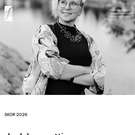
ETUSIVU
ETUSIVU
Etusivu
KONSERTIT
KONSERTIT
Konsertit
LIPUNMYYNTI
LIPUNMYYNTI
Lipunmyynti
ORKESTERI
ORKESTERI
Orkesteri
TUTUSTU TOIMINTAAMME
TUTUSTU TOIMINTAAMME
SKOR 2026
Tutustu Toimintaamme
YHTEYS
YHTEYS