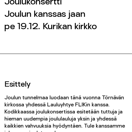
Joulukonsertti
Yhteys
Joulun kanssas jaan
SEINÄJOEN KAUPUNGINORKESTERI 2026 ©
pe 19.12. Kurikan kirkko
SEINÄJOEN KAUPUNGINORKESTERI 2026 ©
FACEBOOK
FACEBOOK
INSTAGRAM
INSTAGRAM
INFO@SKOR.FI
INFO@SKOR.FI
TIETOSUOJASELOSTE
TIETOSUOJASELOSTE
Esittely
Joulun tunnelmaa luodaan tänä vuonna Törnävän
kirkossa yhdessä Lauluyhtye FLIKin kanssa.
Kodikkaassa joulukonsertissa esitetään tuttuja ja
hieman uudempia joululauluja yksin ja yhdessä
kaikkien vahvuuksia hyödyntäen. Tule kanssamme