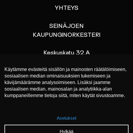
YHTEYS
SEINÄJOEN
KAUPUNGINORKESTERI
Keskuskatu 32 A
60100 SEINÄJOKI
p. 044 767 9070
Liput konsertteihin
https://www.lippu.fi/