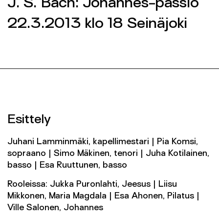
J. S. Bach: Johannes-passio
Yhteys
22.3.2013 klo 18 Seinäjoki
SEINÄJOEN KAUPUNGINORKESTERI 2026 ©
SEINÄJOEN KAUPUNGINORKESTERI 2026 ©
FACEBOOK
FACEBOOK
INSTAGRAM
INSTAGRAM
INFO@SKOR.FI
INFO@SKOR.FI
TIETOSUOJASELOSTE
TIETOSUOJASELOSTE
Esittely
Juhani Lamminmäki, kapellimestari | Pia Komsi,
sopraano | Simo Mäkinen, tenori | Juha Kotilainen,
basso | Esa Ruuttunen, basso
Rooleissa: Jukka Puronlahti, Jeesus | Liisu
Mikkonen, Maria Magdala | Esa Ahonen, Pilatus |
Ville Salonen, Johannes