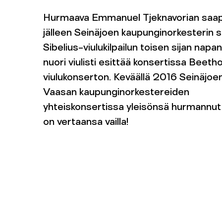
Hurmaava Emmanuel Tjeknavorian saa
jälleen Seinäjoen kaupunginorkesterin sol
Sibelius-viulukilpailun toisen sijan napa
nuori viulisti esittää konsertissa Beeth
viulukonserton. Keväällä 2016 Seinäjoen
Vaasan kaupunginorkestereiden
yhteiskonsertissa yleisönsä hurmannut v
on vertaansa vailla!