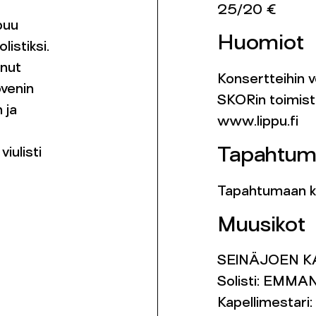
25/20 €
puu
Huomiot
istiksi.
nnut
Konsertteihin v
ovenin
SKORin toimist
 ja
www.lippu.fi
iulisti
Tapahtum
Tapahtumaan kä
Muusikot
SEINÄJOEN K
Solisti: EMMA
Kapellimestari