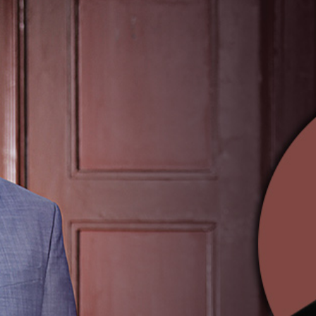
FACEBOOK
INSTAGRAM
FACEBOOK
INSTAGRAM
ETUSIVU
ETUSIVU
KONSERTIT
KONSERTIT
LIPUNMYYNTI
LIPUNMYYNTI
ORKESTERI
ORKESTERI