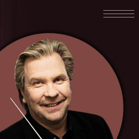
INFO@SKOR.FI
TIETOSUOJASELOSTE
INFO@SKOR.FI
TIETOSUOJASELOSTE
Etusivu
Konsertit
Lipunmyynti
Orkesteri
Tutustu Toimintaamme