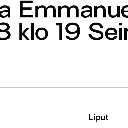
a Emmanue
 klo 19 Sei
Liput