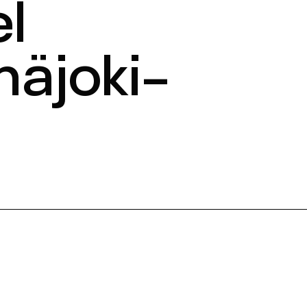
l
näjoki-