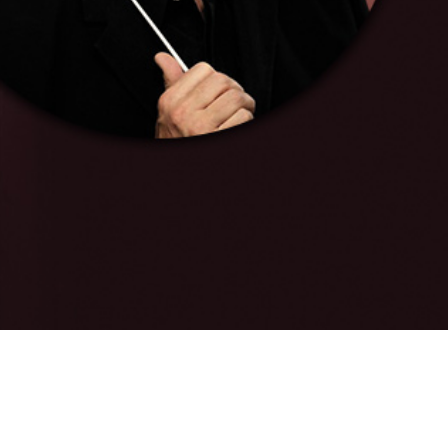
Yhteys
ME
ME