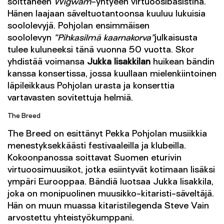
soittaneen
Wigwam
-yhtyeen virtuoosibasistina.
Hänen laajaan säveltuotantoonsa kuuluu lukuisia
soololevyjä. Pohjolan ensimmäisen
soololevyn
”Pihkasilmä kaarnakorva”
julkaisusta
tulee kuluneeksi tänä vuonna 50 vuotta. Skor
yhdistää voimansa
Jukka Iisakkilan
huikean bändin
kanssa konsertissa, jossa kuullaan mielenkiintoinen
läpileikkaus Pohjolan urasta ja konserttia
vartavasten sovitettuja helmiä.
The Breed
The Breed on esittänyt Pekka Pohjolan musiikkia
menestyksekkäästi festivaaleilla ja klubeilla.
Kokoonpanossa soittavat Suomen eturivin
virtuoosimuusikot, jotka esiintyvät kotimaan lisäksi
ympäri Eurooppaa. Bändiä luotsaa Jukka Iisakkila,
joka on monipuolinen muusikko-kitaristi-säveltäjä.
Hän on muun muassa kitaristilegenda Steve Vain
arvostettu yhteistyökumppani.