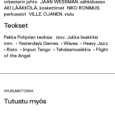
orkesterin johto JAAN WESSMAN, sähköbasso
AKI LÄÄKKÖLÄ, koskettimet NIKO RONIMUS,
perkussiot VILLE OJANEN, viulu
Teokset
Pekka Pohjolan teoksia (sov. Jukka Iisakkila)
mm. • Yesterday´s Games • Waves • Heavy Jazz
• Risto • Impun Tango • Tehdasmusiikkia • Flight
of the Angel
OHJELMISTOSSA
Tutustu myös