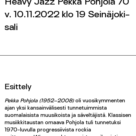
Heavy Jazz Pekka Pohjola 70
Yhteys
v. 10.11.2022 klo 19 Seinäjoki-
SEINÄJOEN KAUPUNGINORKESTERI 2026 ©
sali
SEINÄJOEN KAUPUNGINORKESTERI 2026 ©
FACEBOOK
FACEBOOK
INSTAGRAM
INSTAGRAM
INFO@SKOR.FI
INFO@SKOR.FI
TIETOSUOJASELOSTE
TIETOSUOJASELOSTE
Esittely
Pekka Pohjola (1952–2008)
oli vuosikymmenten
ajan yksi kansainvälisesti tunnetuimmista
suomalaisista muusikoista ja säveltäjistä. Klassisen
musiikkitaustan omaava Pohjola tuli tunnetuksi
1970-luvulla progressiivista rockia