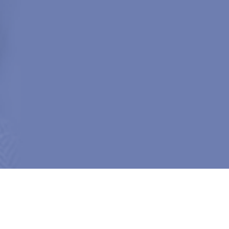
Yhteys
ME
ME