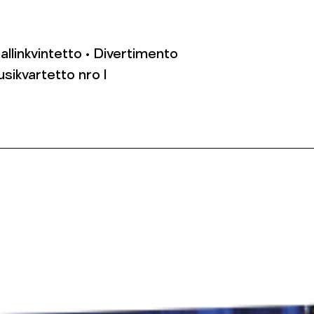
allinkvintetto • Divertimento
usikvartetto nro I