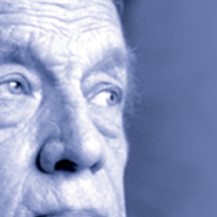
FACEBOOK
INSTAGRAM
FACEBOOK
INSTAGRAM
ETUSIVU
ETUSIVU
KONSERTIT
KONSERTIT
LIPUNMYYNTI
LIPUNMYYNTI
ORKESTERI
ORKESTERI