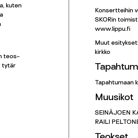
a, kuten
Konsertteihin v
aa
SKORin toimist
n
www.lippu.fi
Muut esitykset:
kirkko
n teos-
n tytär
Tapahtum
Tapahtumaan kä
Muusikot
SEINÄJOEN K
RAILI PELTONE
Teokset