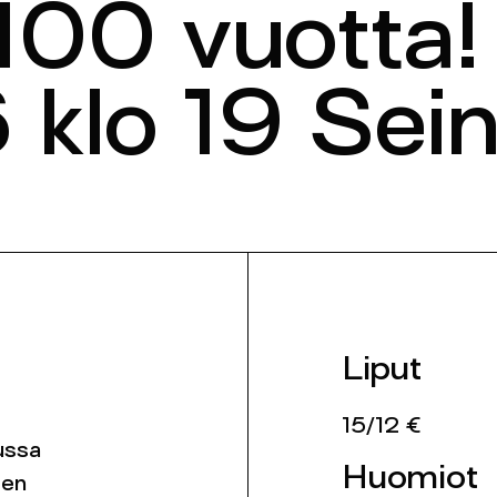
100 vuotta!
 klo 19 Sein
Liput
15/12 €
ussa
Huomiot
een