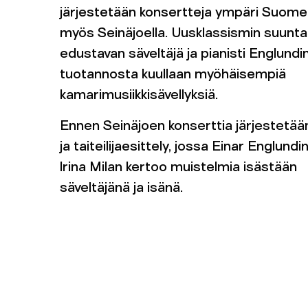
järjestetään konsertteja ympäri Suome
myös Seinäjoella. Uusklassismin suunt
edustavan säveltäjä ja pianisti Englundi
tuotannosta kuullaan myöhäisempiä
kamarimusiikkisävellyksiä.
Ennen Seinäjoen konserttia järjestetää
ja taiteilijaesittely, jossa Einar Englundi
Irina Milan kertoo muistelmia isästään
säveltäjänä ja isänä.