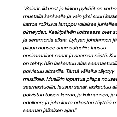
”Seinät, ikkunat ja kirkon pylväät on verho
mustalla kankaalla ja vain yksi suuri keske
kattoa roikkuva lamppu valaisee juhlallis
pimeyden. Keskipäivän koittaessa ovet s
ja seremonia alkaa. Lyhyen johdannon jä
piispa nousee saarnastuoliin, lausuu
ensimmäiset sanat ja saarnaa niistä. K
on tehty, hän laskeutuu alas saarnastuoli
polvistuu alttarille. Tämä väliaika täyttyy
musiikilla. Musiikin loputtua piispa nousee
saarnastuoliin, lausuu sanat, laskeutuu al
polvistuu toisen kerran, ja kolmannen, ja n
edelleen; ja joka kerta orkesteri täyttää mu
saarnan jälkeisen ajan.”