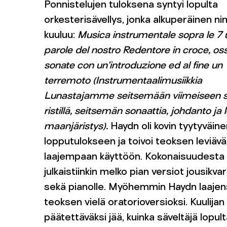
Ponnistelujen tuloksena syntyi lopulta
orkesterisävellys, jonka alkuperäinen ni
kuuluu:
Musica instrumentale sopra le 7 
parole del nostro Redentore in croce, os
sonate con un’introduzione ed al fine un
terremoto
(Instrumentaalimusiikkia
Lunastajamme seitsemään viimeiseen 
ristillä, seitsemän sonaattia, johdanto ja
maanjäristys).
Haydn oli kovin tyytyväin
lopputulokseen ja toivoi teoksen leviäv
laajempaan käyttöön. Kokonaisuudesta
julkaistiinkin melko pian versiot jousikvar
sekä pianolle. Myöhemmin Haydn laajen
teoksen vielä oratorioversioksi. Kuulijan
päätettäväksi jää, kuinka säveltäjä lopul