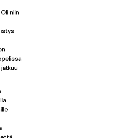
Oli niin
ristys
on
ppelissa
 jatkuu
n
lla
ille
a
että