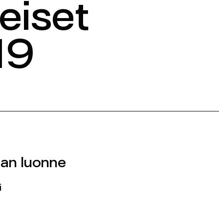
eiset
19
an luonne
i