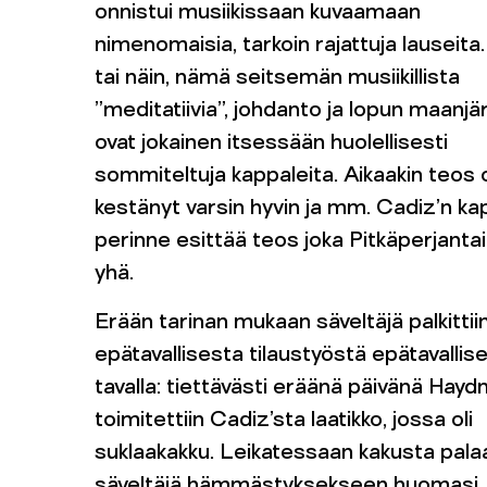
onnistui musiikissaan kuvaamaan
nimenomaisia, tarkoin rajattuja lauseita. 
tai näin, nämä seitsemän musiikillista
”meditatiivia”, johdanto ja lopun maanjä
ovat jokainen itsessään huolellisesti
sommiteltuja kappaleita. Aikaakin teos 
kestänyt varsin hyvin ja mm. Cadiz’n ka
perinne esittää teos joka Pitkäperjantai
yhä.
Erään tarinan mukaan säveltäjä palkittii
epätavallisesta tilaustyöstä epätavallise
tavalla: tiettävästi eräänä päivänä Haydn
toimitettiin Cadiz’sta laatikko, jossa oli
suklaakakku. Leikatessaan kakusta pala
säveltäjä hämmästyksekseen huomasi, 