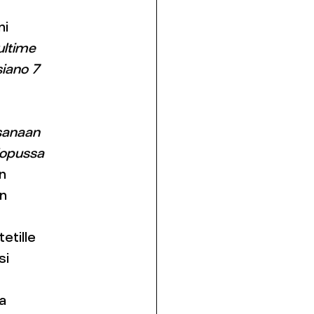
mi
ultime
siano 7
sanaan
 lopussa
en
än
tetille
si
ta