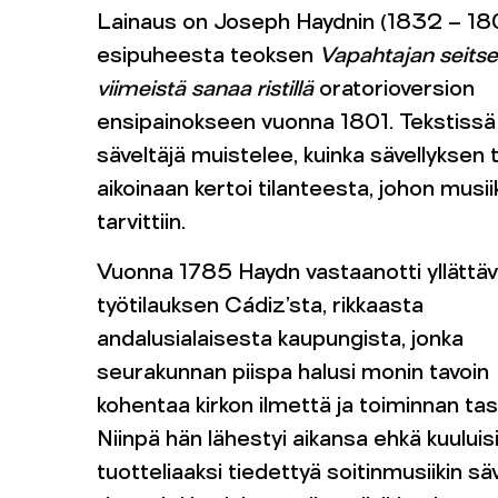
Lainaus on Joseph Haydnin (1832 – 18
esipuheesta teoksen
Vapahtajan seit
viimeistä sanaa ristillä
oratorioversion
ensipainokseen vuonna 1801. Tekstissä
säveltäjä muistelee, kuinka sävellyksen t
aikoinaan kertoi tilanteesta, johon musii
tarvittiin.
Vuonna 1785 Haydn vastaanotti yllättä
työtilauksen Cádiz’sta, rikkaasta
andalusialaisesta kaupungista, jonka
seurakunnan piispa halusi monin tavoin
kohentaa kirkon ilmettä ja toiminnan tas
Niinpä hän lähestyi aikansa ehkä kuuluisi
tuotteliaaksi tiedettyä soitinmusiikin sä