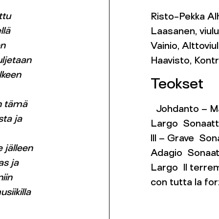
ttu
Risto-Pekka Alh
llä
Laasanen, viulu
en
Vainio, Alttovi
uljetaan
Haavisto, Kont
lkeen
Teokset
un tämä
Johdanto – Ma
sta ja
Largo Sonaatti 
III – Grave Son
 jälleen
Adagio Sonaatt
as ja
Largo Il terre
iin
con tutta la fo
siikilla