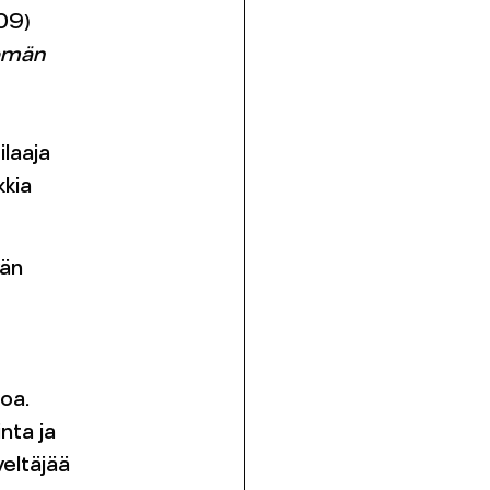
09)
semän
ilaaja
kkia
vän
oa.
nta ja
veltäjää