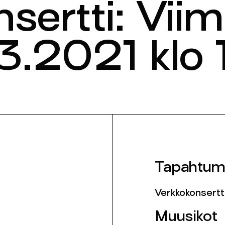
sertti: Viim
3.2021 klo 
Tapahtum
Verkkokonsertt
Muusikot