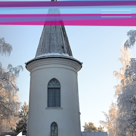
INFO@SKOR.FI
TIETOSUOJASELOSTE
INFO@SKOR.FI
TIETOSUOJASELOSTE
Etusivu
Konsertit
Lipunmyynti
Orkesteri
Tutustu Toimintaamme