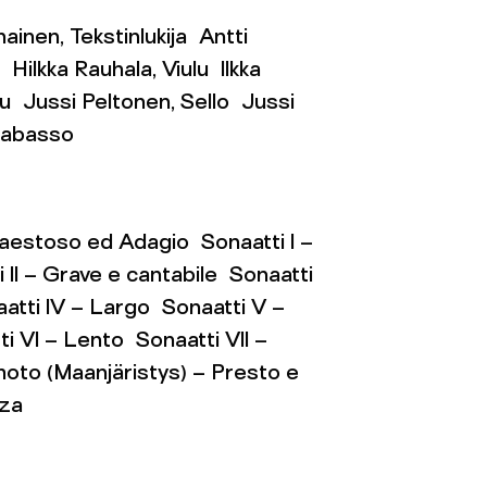
ainen, Tekstinlukija Antti
 Hilkka Rauhala, Viulu Ilkka
ulu Jussi Peltonen, Sello Jussi
rabasso
estoso ed Adagio Sonaatti I –
II – Grave e cantabile Sonaatti
aatti IV – Largo Sonaatti V –
i VI – Lento Sonaatti VII –
moto (Maanjäristys) – Presto e
rza