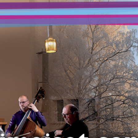
FACEBOOK
INSTAGRAM
FACEBOOK
INSTAGRAM
ETUSIVU
ETUSIVU
KONSERTIT
KONSERTIT
LIPUNMYYNTI
LIPUNMYYNTI
ORKESTERI
ORKESTERI