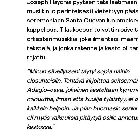
Joseph Haydnia pyytäen tätä laatimaan
musiikin jo perinteisesti vietettyyn pääs
seremoniaan Santa Cuevan luolamaise
kappelissa. Tilauksessa toivottiin sävelt
orkesterimusiikkia, joka ilmentäisi määri
tekstejä, ja jonka rakenne ja kesto oli ta
rajattu.
”Minun sävellykseni täytyi sopia näihin
olosuhteisiin. Tehtävä kirjoittaa seitsemä
Adagio-osaa, jokainen kestoltaan kym
minuuttia, ilman että kuulija tylsistyy, ei o
kaikkein helpoin. Ja pian huomasin senkin
oli myös vaikeuksia pitäytyä osille annet
kestossa.”