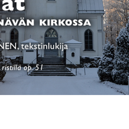
Yhteys
ME
ME