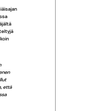
iäisajan
ssa
äjältä
teltyjä
rkoin
n
menen
llut
, että
ussa