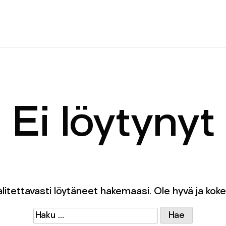
FACEBOOK
INSTAGRAM
FACEBOOK
INSTAGRAM
ETUSIVU
ETUSIVU
Ei löytynyt
KONSERTIT
KONSERTIT
LIPUNMYYNTI
LIPUNMYYNTI
itettavasti löytäneet hakemaasi. Ole hyvä ja kokei
ORKESTERI
Haku:
ORKESTERI